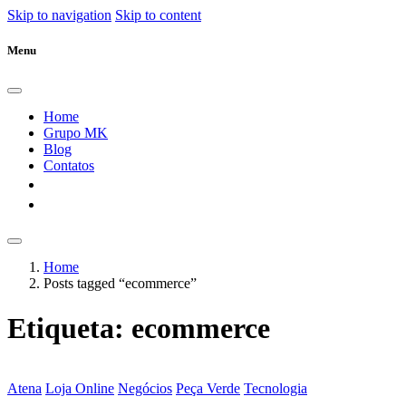
Skip to navigation
Skip to content
Menu
Home
Grupo MK
Blog
Contatos
Home
Posts tagged “ecommerce”
Etiqueta:
ecommerce
Atena
Loja Online
Negócios
Peça Verde
Tecnologia