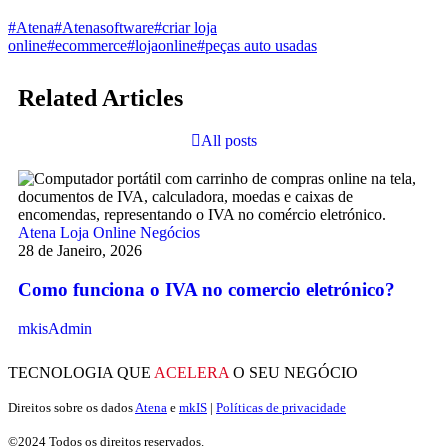
#Atena
#Atenasoftware
#criar loja
online
#ecommerce
#lojaonline
#peças auto usadas
Related Articles
All posts
At
10
Atena
Loja Online
Negócios
28 de Janeiro, 2026
Já
Como funciona o IVA no comercio eletrónico?
mk
mkisAdmin
TECNOLOGIA QUE
ACELERA
O SEU NEGÓCIO
Direitos sobre os dados
Atena
e
mkIS
|
Políticas de privacidade
©2024 Todos os direitos reservados.