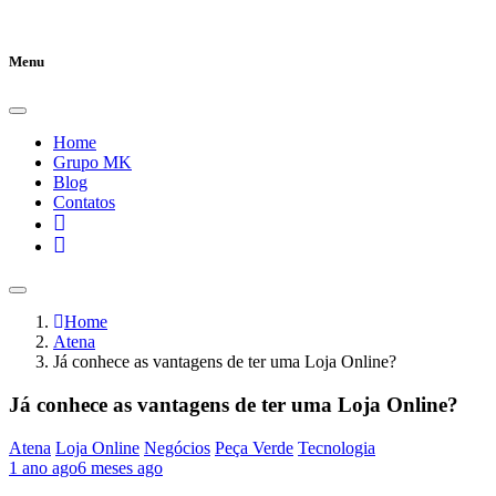
Menu
Home
Grupo MK
Blog
Contatos
Home
Atena
Já conhece as vantagens de ter uma Loja Online?
Já conhece as vantagens de ter uma Loja Online?
Atena
Loja Online
Negócios
Peça Verde
Tecnologia
1 ano ago
6 meses ago