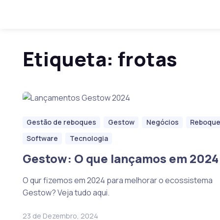
Skip to navigation
Skip to content
Home
Posts tagged “frotas”
Etiqueta:
frotas
Gestão de reboques
Gestow
Negócios
Reboqu
Software
Tecnologia
Gestow: O que lançamos em 2024 
O qur fizemos em 2024 para melhorar o ecossistema
Gestow? Veja tudo aqui.
23 de Dezembro, 2024