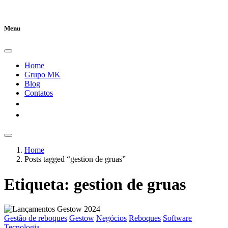
Skip
Skip
to
to
navigation
content
Menu
Home
Grupo MK
Blog
Contatos
Home
Posts tagged “gestion de gruas”
Etiqueta:
gestion de gruas
Gestão de reboques
Gestow
Negócios
Reboques
Software
Tecnologia