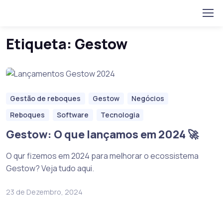
Home
Posts tagged “Gestow”
Skip to navigation
Skip to content
Etiqueta:
Gestow
Gestão de reboques
Gestow
Negócios
Reboques
Software
Tecnologia
Gestow: O que lançamos em 2024 🚀
O qur fizemos em 2024 para melhorar o ecossistema
Gestow? Veja tudo aqui.
23 de Dezembro, 2024