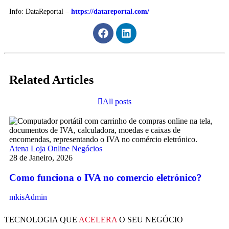
Info: DataReportal –
https://datareportal.com/
Related Articles
All posts
At
10
Atena
Loja Online
Negócios
28 de Janeiro, 2026
Já
Como funciona o IVA no comercio eletrónico?
mk
mkisAdmin
TECNOLOGIA QUE
ACELERA
O SEU NEGÓCIO