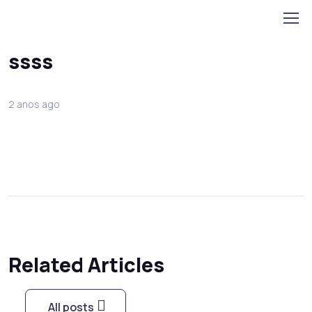
Home
ssss
ssss
2 anos ago
Related Articles
All posts