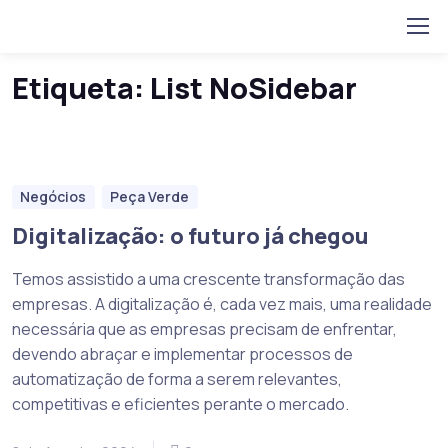
Home
Posts tagged “List NoSidebar”
Skip to navigation
Skip to content
Etiqueta:
List NoSidebar
Negócios
Peça Verde
Digitalização: o futuro já chegou
Temos assistido a uma crescente transformação das
empresas. A digitalização é, cada vez mais, uma realidade
necessária que as empresas precisam de enfrentar,
devendo abraçar e implementar processos de
automatização de forma a serem relevantes,
competitivas e eficientes perante o mercado.