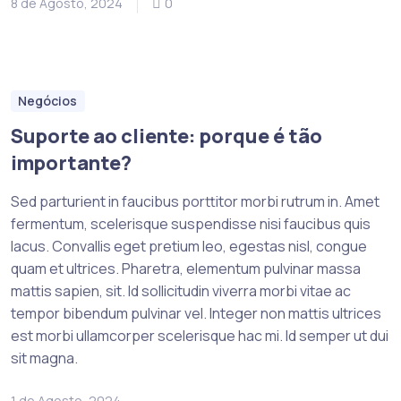
8 de Agosto, 2024
0
Negócios
Suporte ao cliente: porque é tão
importante?
Sed parturient in faucibus porttitor morbi rutrum in. Amet
fermentum, scelerisque suspendisse nisi faucibus quis
lacus. Convallis eget pretium leo, egestas nisl, congue
quam et ultrices. Pharetra, elementum pulvinar massa
mattis sapien, sit. Id sollicitudin viverra morbi vitae ac
tempor bibendum pulvinar vel. Integer non mattis ultrices
est morbi ullamcorper scelerisque hac mi. Id semper ut dui
sit magna.
1 de Agosto, 2024